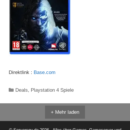
Direktlink :
Base.com
Kategorien
Deals
,
Playstation 4 Spiele
+ Mehr laden
© Serverspy.de 2026 - Alles über Games, Gameserver und