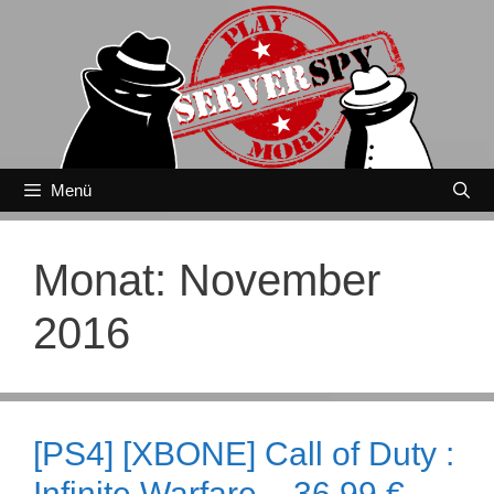
Zum
Inhalt
springen
Menü
Monat:
November
2016
[PS4] [XBONE] Call of Duty :
Infinite Warfare – 36,99 €