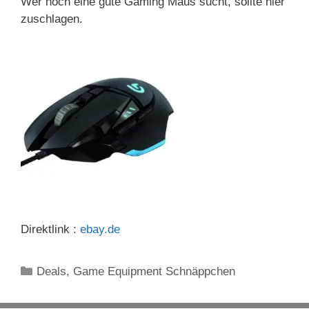
Wer noch eine gute Gaming Maus sucht, sollte hier
zuschlagen.
Direktlink :
ebay.de
Kategorien
Deals
,
Game Equipment Schnäppchen