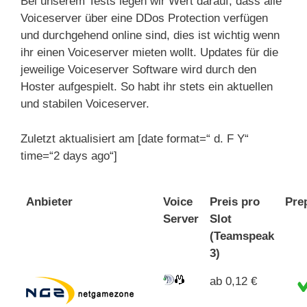
Bei unserem Tests legen wir Wert darauf, dass alle
Voiceserver über eine DDos Protection verfügen
und durchgehend online sind, dies ist wichtig wenn
ihr einen Voiceserver mieten wollt. Updates für die
jeweilige Voiceserver Software wird durch den
Hoster aufgespielt. So habt ihr stets ein aktuellen
und stabilen Voiceserver.
Zuletzt aktualisiert am [date format=“ d. F Y“
time=“2 days ago“]
Anbieter
Voice
Preis pro
Pre
Server
Slot
(Teamspeak
3)
ab 0,12 €