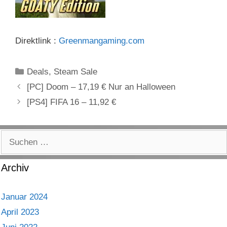
Direktlink :
Greenmangaming.com
Kategorien
Deals
,
Steam Sale
[PC] Doom – 17,19 € Nur an Halloween
[PS4] FIFA 16 – 11,92 €
Suchen
nach:
Archiv
Januar 2024
April 2023