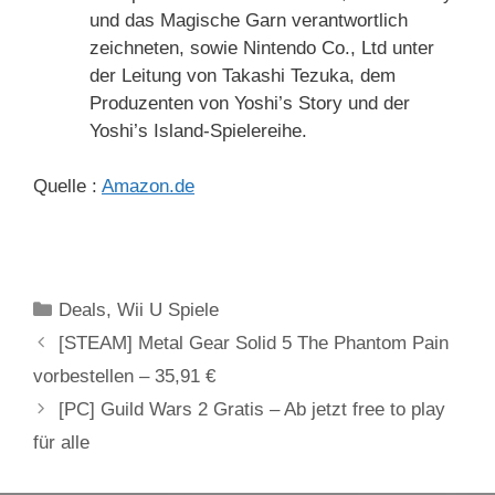
und das Magische Garn verantwortlich
zeichneten, sowie Nintendo Co., Ltd unter
der Leitung von Takashi Tezuka, dem
Produzenten von Yoshi’s Story und der
Yoshi’s Island-Spielereihe.
Quelle :
Amazon.de
Kategorien
Deals
,
Wii U Spiele
[STEAM] Metal Gear Solid 5 The Phantom Pain
vorbestellen – 35,91 €
[PC] Guild Wars 2 Gratis – Ab jetzt free to play
für alle