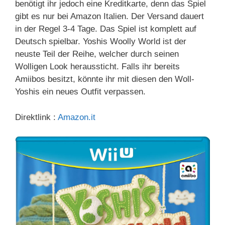
benötigt ihr jedoch eine Kreditkarte, denn das Spiel
gibt es nur bei Amazon Italien. Der Versand dauert
in der Regel 3-4 Tage. Das Spiel ist komplett auf
Deutsch spielbar. Yoshis Woolly World ist der
neuste Teil der Reihe, welcher durch seinen
Wolligen Look heraussticht. Falls ihr bereits
Amiibos besitzt, könnte ihr mit diesen den Woll-
Yoshis ein neues Outfit verpassen.
Direktlink :
Amazon.it