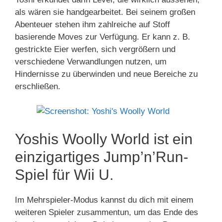
als wären sie handgearbeitet. Bei seinem großen
Abenteuer stehen ihm zahlreiche auf Stoff
basierende Moves zur Verfügung. Er kann z. B.
gestrickte Eier werfen, sich vergrößern und
verschiedene Verwandlungen nutzen, um
Hindernisse zu überwinden und neue Bereiche zu
erschließen.
Yoshis Woolly World ist ein
einzigartiges Jump’n’Run-
Spiel für Wii U.
Im Mehrspieler-Modus kannst du dich mit einem
weiteren Spieler zusammentun, um das Ende des