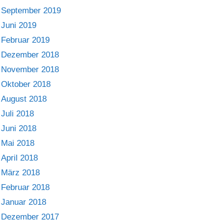
September 2019
Juni 2019
Februar 2019
Dezember 2018
November 2018
Oktober 2018
August 2018
Juli 2018
Juni 2018
Mai 2018
April 2018
März 2018
Februar 2018
Januar 2018
Dezember 2017