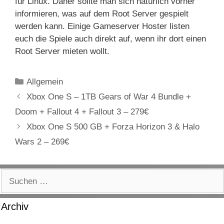
für Linux. Daher sollte man sich natürlich vorher
informieren, was auf dem Root Server gespielt
werden kann. Einige Gameserver Hoster listen
euch die Spiele auch direkt auf, wenn ihr dort einen
Root Server mieten wollt.
Kategorien
Allgemein
Xbox One S – 1TB Gears of War 4 Bundle +
Doom + Fallout 4 + Fallout 3 – 279€
Xbox One S 500 GB + Forza Horizon 3 & Halo
Wars 2 – 269€
Suchen
nach:
Archiv